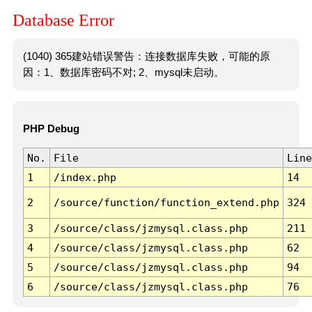
Database Error
(1040) 365建站错误警告：连接数据库失败，可能的原
因：1、数据库密码不对; 2、mysql未启动。
PHP Debug
No.
File
Line
1
/index.php
14
2
/source/function/function_extend.php
324
3
/source/class/jzmysql.class.php
211
4
/source/class/jzmysql.class.php
62
5
/source/class/jzmysql.class.php
94
6
/source/class/jzmysql.class.php
76