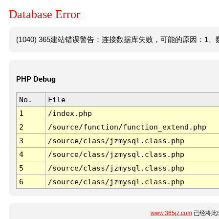
Database Error
(1040) 365建站错误警告：连接数据库失败，可能的原因：1、数
PHP Debug
No.
File
1
/index.php
2
/source/function/function_extend.php
3
/source/class/jzmysql.class.php
4
/source/class/jzmysql.class.php
5
/source/class/jzmysql.class.php
6
/source/class/jzmysql.class.php
www.365jz.com
已经将此