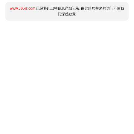
www.365jz.com
已经将此出错信息详细记录, 由此给您带来的访问不便我
们深感歉意.