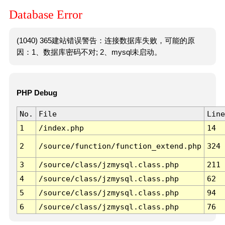
Database Error
(1040) 365建站错误警告：连接数据库失败，可能的原
因：1、数据库密码不对; 2、mysql未启动。
PHP Debug
No.
File
Line
1
/index.php
14
2
/source/function/function_extend.php
324
3
/source/class/jzmysql.class.php
211
4
/source/class/jzmysql.class.php
62
5
/source/class/jzmysql.class.php
94
6
/source/class/jzmysql.class.php
76