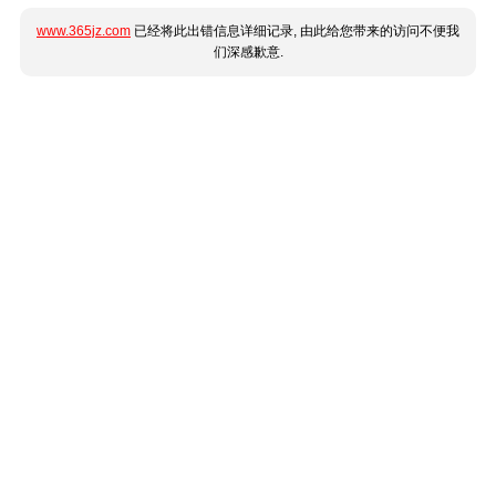
www.365jz.com
已经将此出错信息详细记录, 由此给您带来的访问不便我
们深感歉意.