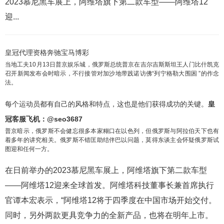
2023慕尼黑车展上，阿维塔旗下第二款车型——阿维塔12
迎...
皇冠代理资格奔驰宝马博彩
当地工夫10月13日普京娱乐城，俄罗斯总统普京在吉尔吉斯斯坦王人门比什凯克
召开新闻发布会时暗示，不行接管对加沙地带践诺访佛“列宁格勒大围困 ”的作念
法。
每个运动员都有自己的风格和特点，这也是他们获得成功的关键。
皇
冠客服飞机：@seo3687
普京暗示，俄罗斯不会健忘很多本家糊口在以色列，但俄罗斯与阿拉伯天下也有
着多年的讲究相关。俄罗斯不错匡助结伴巴以问题，莫得东谈主会怀疑俄罗斯试
图迎和任何一方。
在日前举办的2023慕尼黑车展上，阿维塔旗下第二款车型
——阿维塔12迎来全球首发。阿维塔科技董事长兼首席执行
官谭本宏表示，“阿维塔12将于四季度在中国市场开始交付。
同时，另外两款更具竞争力的全新产品，也将在明年上市。