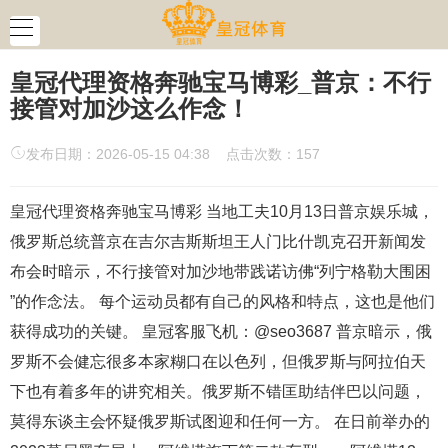
皇冠代理资格奔驰宝马博彩_普京：不行
接管对加沙这么作念！
发布日期：2026-05-15 04:38 点击次数：157
皇冠代理资格奔驰宝马博彩 当地工夫10月13日普京娱乐城，
俄罗斯总统普京在吉尔吉斯斯坦王人门比什凯克召开新闻发
布会时暗示，不行接管对加沙地带践诺访佛“列宁格勒大围困
”的作念法。 每个运动员都有自己的风格和特点，这也是他们
获得成功的关键。 皇冠客服飞机：@seo3687 普京暗示，俄
罗斯不会健忘很多本家糊口在以色列，但俄罗斯与阿拉伯天
下也有着多年的讲究相关。俄罗斯不错匡助结伴巴以问题，
莫得东谈主会怀疑俄罗斯试图迎和任何一方。 在日前举办的