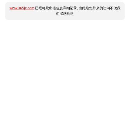
www.365jz.com
已经将此出错信息详细记录, 由此给您带来的访问不便我
们深感歉意.