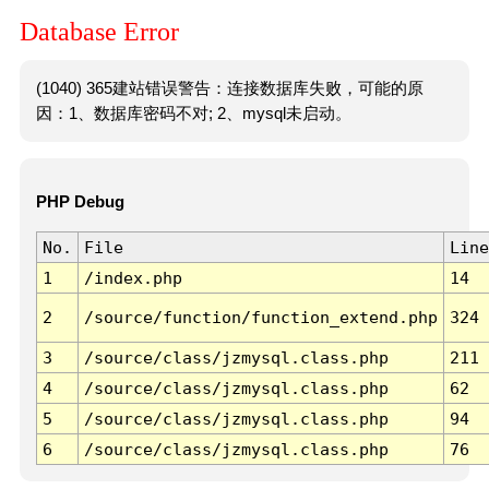
Database Error
(1040) 365建站错误警告：连接数据库失败，可能的原
因：1、数据库密码不对; 2、mysql未启动。
PHP Debug
No.
File
Line
1
/index.php
14
2
/source/function/function_extend.php
324
3
/source/class/jzmysql.class.php
211
4
/source/class/jzmysql.class.php
62
5
/source/class/jzmysql.class.php
94
6
/source/class/jzmysql.class.php
76