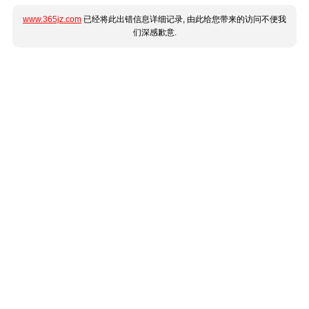
www.365jz.com
已经将此出错信息详细记录, 由此给您带来的访问不便我
们深感歉意.