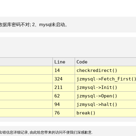
据库密码不对; 2、mysql未启动。
Line
Code
14
checkredirect()
324
jzmysql->Fetch_First(
211
jzmysql->Init()
62
jzmysql->Open()
94
jzmysql->halt()
76
break()
出错信息详细记录, 由此给您带来的访问不便我们深感歉意.